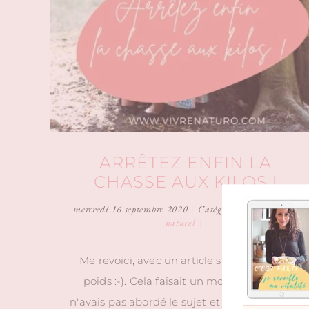
ARRÊTEZ ENFIN LA
CHASSE AUX KILOS !
mercredi 16 septembre 2020
|
Catégories :
Bien-être au
naturel
|
Me revoici, avec un article sur la perte de
poids :-). Cela faisait un moment que je
n'avais pas abordé le sujet et j'y reviens car il