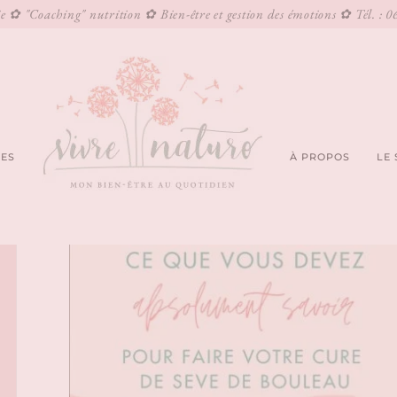
 ✿ "Coaching" nutrition ✿ Bien-être et gestion des émotions ✿ Tél. : 0
CES
À PROPOS
LE