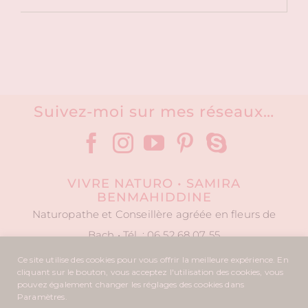
Suivez-moi sur mes réseaux…
VIVRE NATURO • SAMIRA
BENMAHIDDINE
Naturopathe et Conseillère agréée en fleurs de
Bach • Tél. : 06 52 68 07 55
Ce site utilise des cookies pour vous offrir la meilleure expérience. En
cliquant sur le bouton, vous acceptez l'utilisation des cookies, vous
pouvez également changer les réglages des cookies dans
Copyright © 2015
Vivre Naturo
. Tous droits réservés. |
Design
Paramètres.