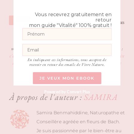
Vous recevrez gratuitement en
21
Save
retour
Partagez
Partagez
PARTAGES
mon guide "Vitalité" 100% gratuit !
mercredi 1 juin 2022
|
Catégories :
Recettes
|
Mots-clés :
c'est bio
,
healthy
,
healthy et gourmand
,
huile d'olive
,
noix
En indiquant ces informations, vous acceptez de
de cajou
,
pesto basilic
,
recette estivale
,
recette été
,
recette
recevoir en retour des emails de Vivre Naturo.
saine
,
recette vegan
,
vegan
|
0 commentaire
JE VEUX MON EBOOK
Powered by Convert Plus
À propos de l'auteur :
SAMIRA
Samira Benmahiddine, Naturopathe et
Conseillère agréée en fleurs de Bach.
Je suis passionnée par le bien-être au