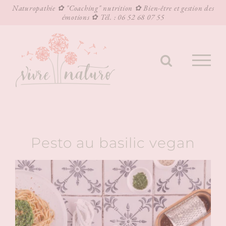
Naturopathie ✿ "Coaching" nutrition ✿ Bien-être et gestion des
émotions ✿ Tél. : 06 52 68 07 55
Passer
au
contenu
Pesto au basilic vegan