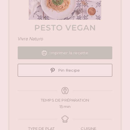
PESTO VEGAN
Vivre Naturo
Imprimer la recette
Pin Recipe
TEMPS DE PRÉPARATION
minutes
15
min
TYPE DE PLAT
CUISINE