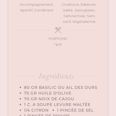
Accompagnement,
Crudivore, Italienne,
Apéritif, Condiment
Salée, Sans gluten,
Sans lactose, Sans
oeuf, Végétalienne
PORTIONS
1
pot
Ingrédients
80
GR
BASILIC OU AIL DES OURS
75
GR
HUILE D'OLIVE
70
GR
NOIX DE CAJOU
1
C. À SOUPE
LEVURE MALTÉE
1/4
CITRON
1
PINCÉE DE SEL
1
PINCÉE DE POIVRE