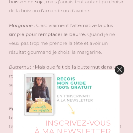
boisson de soja,
mais j’aurais tout autant pu choisir
de la boisson d’amande ou d’avoine.
Margarine :
C’est vraiment l’alternative la plus
simple pour remplacer le beurre.
Quand je ne
veux pas trop me prendre la tête et avoir un
résultat gourmand je choisi la margarine.
Butternut :
Mais que fait de la butternut dans une
recette sucrée !?
Eh bien elle n’apporte pas de
saveur particulière. Comme j’en avais pas mal en
stock, j’ai choisi de l’intégrer à cette recette !
Epices :
Etant donné le goût assez neutre de la
butternut,
il sera nécessaire d’ajouter des épices
INSCRIVEZ-VOUS
telle que la cannelle. Mais vous pouvez également
À MA NEWSLETTER