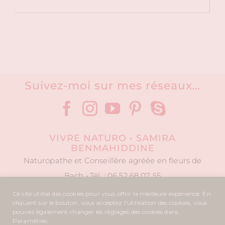
Suivez-moi sur mes réseaux…
VIVRE NATURO • SAMIRA
BENMAHIDDINE
Naturopathe et Conseillère agréée en fleurs de
Bach • Tél. : 06 52 68 07 55
Ce site utilise des cookies pour vous offrir la meilleure expérience. En
cliquant sur le bouton, vous acceptez l'utilisation des cookies, vous
pouvez également changer les réglages des cookies dans
Copyright © 2015
Vivre Naturo
. Tous droits réservés. |
Design
Paramètres.