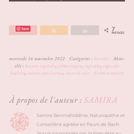
7
Save
Partagez
Partagez
PARTAGES
mercredi 16 novembre 2022
|
Catégories :
Recettes
|
Mots-
clés :
boisson végétale
,
crème vegan
,
cup cake
,
cup cake
healthy
,
recette sans lactose
,
sucre de coco
|
0 commentaire
À propos de l'auteur :
SAMIRA
Samira Benmahiddine, Naturopathe et
Conseillère agréée en fleurs de Bach.
Je suis passionnée par le bien-être au