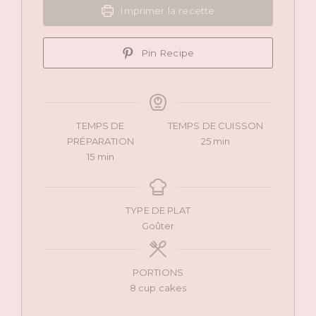
Imprimer la recette
Pin Recipe
TEMPS DE
TEMPS DE CUISSON
minutes
PRÉPARATION
25
min
minutes
15
min
TYPE DE PLAT
Goûter
PORTIONS
8
cup cakes