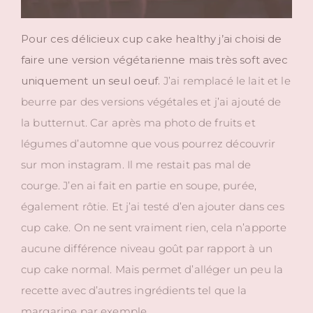
Pour ces délicieux cup cake healthy j’ai choisi de
faire une version végétarienne mais très soft avec
uniquement un seul oeuf.
J’ai remplacé le lait et le
beurre par des versions végétales et j’ai ajouté de
la butternut. Car après ma photo de fruits et
légumes d’automne que vous pourrez découvrir
sur mon instagram. Il me restait pas mal de
courge. J’en ai fait en partie en soupe, purée,
également rôtie. Et j’ai testé d’en ajouter dans ces
cup cake. On ne sent vraiment rien, cela n’apporte
aucune différence niveau goût par rapport à un
cup cake normal. Mais permet d’alléger un peu la
recette avec d’autres ingrédients tel que la
margarine par exemple.