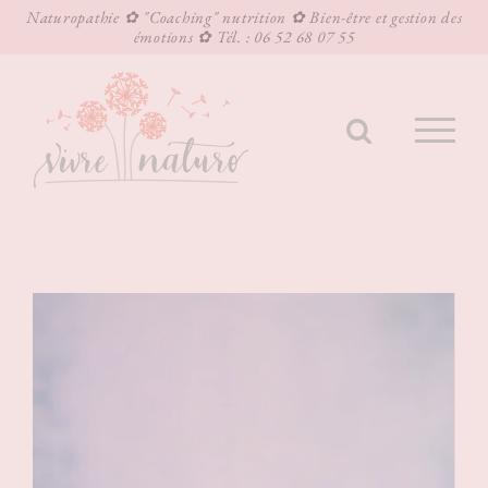
Naturopathie ✿ "Coaching" nutrition ✿ Bien-être et gestion des
émotions ✿ Tél. : 06 52 68 07 55
Passer
au
contenu