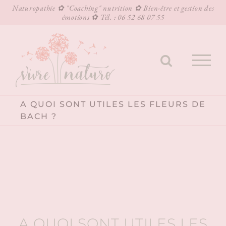
Naturopathie ✿ "Coaching" nutrition ✿ Bien-être et gestion des
émotions ✿ Tél. : 06 52 68 07 55
Passer
au
contenu
A QUOI SONT UTILES LES FLEURS DE
BACH ?
A QUOI SONT UTILES LES